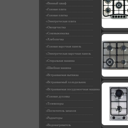
Винный шкаф
Газовая плита
Газовая плитка
Электрическая плита
Овощечистка
Соковыжималка
Хлебопечка
Газовая варочная панель
Электрическая варочная панель
Стиральная машина
Швейная машина
Встраиваемая вытяжка
Встраиваемый холодильник
Встраиваемая посудомоечная машина
Газовая духовка
Телевизоры
Поглотитель запахов
Радиаторы
Водонагреватель