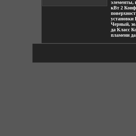
элементы, 
кВт 2 Конф
поверхност
установки
Черный, зо
да Класс 
пламени д