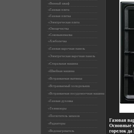
Винный шкаф
Газовая плита
Газовая плитка
Электрическая плита
Овощечистка
Соковыжималка
Хлебопечка
Газовая варочная панель
Электрическая варочная панель
Стиральная машина
Швейная машина
Встраиваемая вытяжка
Встраиваемый холодильник
Встраиваемая посудомоечная машина
Газовая духовка
Телевизоры
Поглотитель запахов
Газовая ва
Радиаторы
Основные х
горелок да
Водонагреватель