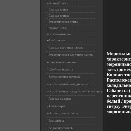
Винный шкаф
Газовая плита
Газовая плитка
Электрическая плита
Овощечистка
Соковыжималка
Хлебопечка
Газовая варочная панель
Морозильн
Электрическая варочная панель
характерис
Стиральная машина
морозильн
электромех
Швейная машина
Количество
Встраиваемая вытяжка
Расположен
Встраиваемый холодильник
холодильно
Габариты (
Встраиваемая посудомоечная машина
перевешива
Газовая духовка
белый / кр
сверху Эне
Телевизоры
морозильн
Поглотитель запахов
Радиаторы
Водонагреватель