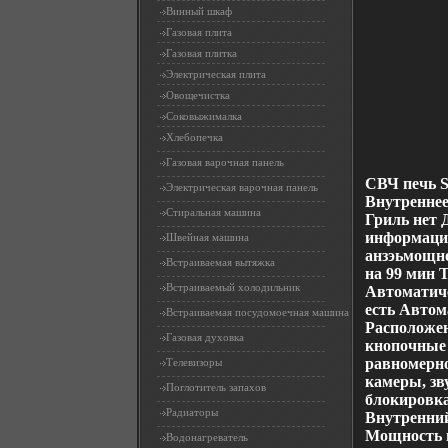
Винный шкаф
Газовая плита
Газовая плитка
Электрическая плита
Овощечистка
Соковыжималка
Хлебопечка
Газовая варочная панель
СВЧ печь 
Электрическая варочная панель
Внутренне
Стиральная машина
Гриль нет 
информация
Швейная машина
анзэьмощно
Встраиваемая вытяжка
на 99 мин 
Встраиваемый холодильник
Автоматиче
есть Автом
Встраиваемая посудомоечная машина
Расположен
Газовая духовка
кнопочные 
равномерно
Телевизоры
камеры, зв
Поглотитель запахов
блокировка
Радиаторы
Внутренний
Мощность м
Водонагреватель