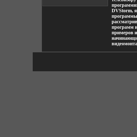
программны
DVStorm, 
программы 
рассматрив
программ и
примеров и
начинающи
видеомонта