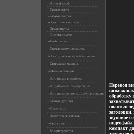
Винный шкаф
Газовая плита
Газовая плитка
Электрическая плита
Овощечистка
Соковыжималка
Хлебопечка
Газовая варочная панель
Электрическая варочная панель
Стиральная машина
Швейная машина
Встраиваемая вытяжка
Перевод ви
Встраиваемый холодильник
возможным 
Встраиваемая посудомоечная машина
обработку
захватыват
Газовая духовка
поанзьлсле
Телевизоры
заголовки,
Поглотитель запахов
звуковое 
видеофайл 
Радиаторы
компакт-ди
Водонагреватель
телевизору