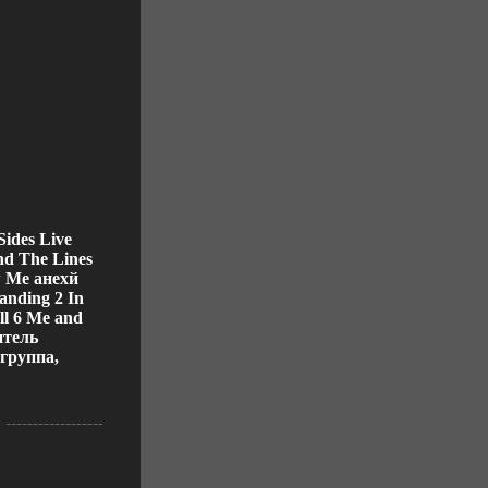
ides Live
nd The Lines
w Me анехй
anding 2 In
ll 6 Me and
итель
группа,