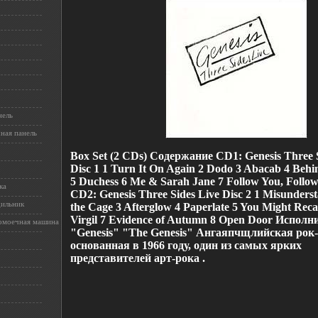
нель
ная панель
Box Set (2 CDs) Содержание CD1: Genesis Three S
Disc 1 1 Turn It On Again 2 Dodo 3 Abacab 4 Behi
5 Duchess 6 Me & Sarah Jane 7 Follow You, Follo
ка
CD2: Genesis Three Sides Live Disc 2 1 Misunderst
дильник
the Cage 3 Afterglow 4 Paperlate 5 You Might Reca
Virgil 7 Evidence of Autumn 8 Open Door Исполн
омоечная машина
"Genesis" "The Genesis" Ангаяпчщлийская рок-
основанная в 1966 году, один из самых ярких
представителей арт-рока .