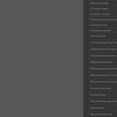
Винный шкаф
Газовая плита
Газовая плитка
Электрическая плита
Овощечистка
Соковыжималка
Хлебопечка
Газовая варочная па
Электрическая вароч
Стиральная машина
Швейная машина
Встраиваемая вытяж
Встраиваемый холо
Встраиваемая посуд
Газовая духовка
Телевизоры
Поглотитель запахов
Радиаторы
Водонагреватель