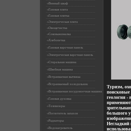
Винный шкаф
Газовая плита
Газовая плитка
Электрическая плита
Овощечистка
Соковыжималка
Хлебопечка
Газовая варочная панель
Электрическая варочная панель
Стиральная машина
Швейная машина
Встраиваемая вытяжка
Встраиваемый холодильник
Туризм, ох
Встраиваемая посудомоечная машина
поисковые 
геология -
Газовая духовка
применяют
Телевизоры
зрительнан
большого у
Поглотитель запахов
изображени
Радиаторы
Негладкий 
Водонагреватель
использова