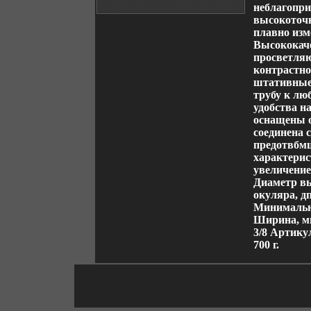
неблагопри
высокоточн
плавно изм
Высококач
просветля
контрастно
штативные 
трубу к лю
удобства н
оснащены 
соединена 
предотвбм
характерис
увеличение
Диаметр вы
окуляра, дп
Минимальна
Ширина, мм
3/8 Артику
700 г.