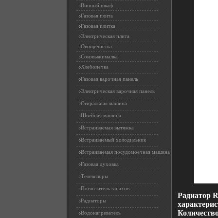
Винный шкаф
Газовая плита
Газовая плитка
Электрическая плита
Овощечистка
Соковыжималка
Хлебопечка
Газовая варочная панель
Электрическая варочная панель
Стиральная машина
Швейная машина
Встраиваемая вытяжка
Встраиваемый холодильник
Встраиваемая посудомоечная машина
Газовая духовка
Телевизоры
Поглотитель запахов
Радиатор R
Радиаторы
характерист
Количество
Водонагреватель