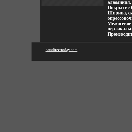
алюминия, 
Покрытие О
Ширина, см
опрессовоч
Межосевое 
вертикальн
Производ
carsdirecttoday.com
|