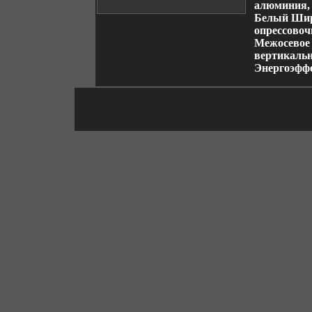
алюминия, 
Белый Шири
опрессовоч
Межосевое 
вертикальн
Энергоэфф