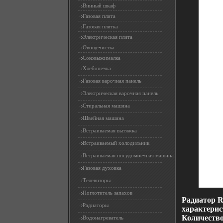
Винный шкаф
Газовая плита
Газовая плитка
Электрическая плита
Овощечистка
Соковыжималка
Хлебопечка
Газовая варочная панель
Электрическая варочная панель
Стиральная машина
Швейная машина
Встраиваемая вытяжка
Встраиваемый холодильник
Встраиваемая посудомоечная машина
Газовая духовка
Телевизоры
Поглотитель запахов
Радиатор R
Радиаторы
характерист
Количество
Водонагреватель