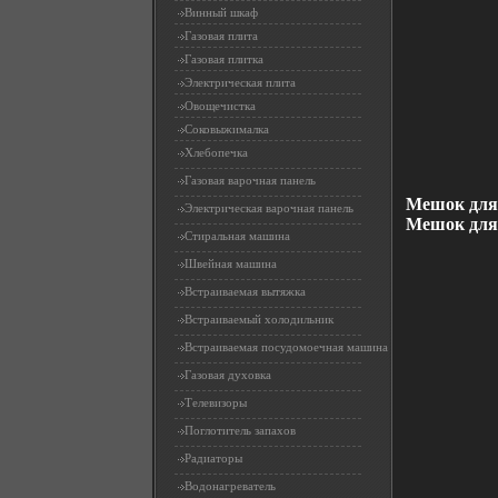
Винный шкаф
Газовая плита
Газовая плитка
Электрическая плита
Овощечистка
Соковыжималка
Хлебопечка
Газовая варочная панель
Мешок для
Электрическая варочная панель
Мешок для 
Стиральная машина
Швейная машина
Встраиваемая вытяжка
Встраиваемый холодильник
Встраиваемая посудомоечная машина
Газовая духовка
Телевизоры
Поглотитель запахов
Радиаторы
Водонагреватель