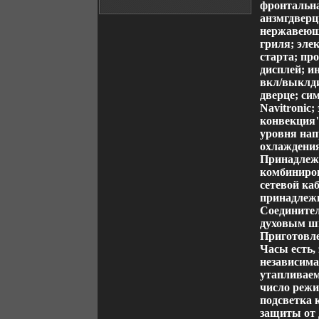
фронтальна
анзмгдверц
нержавеющ
гриля; эле
старта; пр
дисплей; и
вкл/выклд
дверце; си
Navitronic
конвекция"
уровня нап
охлаждения
Принадлежн
комбиниров
сетевой ка
принадлежн
Соедините
духовым шк
Приготовле
Часы есть,
независима
утапливае
число режи
подсветка 
защиты от 