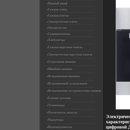
Винный шкаф
Газовая плита
Газовая плитка
Электрическая плита
Овощечистка
Соковыжималка
Хлебопечка
Газовая варочная панель
Электрическая варочная панель
Стиральная машина
Швейная машина
Встраиваемая вытяжка
Встраиваемый холодильник
Встраиваемая посудомоечная машина
Газовая духовка
Телевизоры
Поглотитель запахов
Электричес
Радиаторы
характерис
цифровой 
Водонагреватель