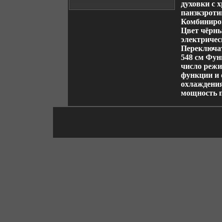
духовки с
панзкзрот
Комбиниров
Цвет чёрны
электричес
Переключат
548 см Фун
число режи
функции и 
охлаждения
мощность 