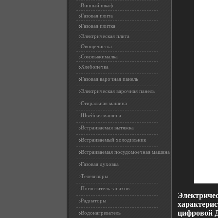
Винный шкаф
Газовая плита
Газовая плитка
Электрическая плита
Овощечистка
Соковыжималка
Хлебопечка
Газовая варочная панель
Электрическая варочная панель
Стиральная машина
Швейная машина
Встраиваемая вытяжка
Встраиваемый холодильник
Встраиваемая посудомоечная машина
Газовая духовка
Телевизоры
Поглотитель запахов
Электриче
Радиаторы
характерис
цифровой 
Водонагреватель