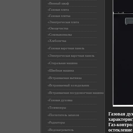
Винный шкаф
Газовая плита
Газовая плитка
Электрическая плита
Овощечистка
Соковыжималка
Хлебопечка
Газовая варочная панель
Электрическая варочная панель
Стиральная машина
Швейная машина
Встраиваемая вытяжка
Встраиваемый холодильник
Встраиваемая посудомоечная машина
Газовая духовка
Телевизоры
Газовая ду
Поглотитель запахов
характерис
Радиаторы
Газ-контро
остекление
Водонагреватель