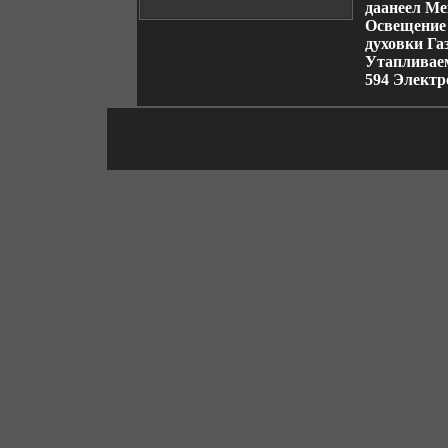
даанеел Ме
Освещение 
духовки Га
Утапливае
594 Электр