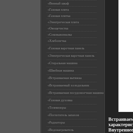
Винный шкаф
Газовая плита
Газовая плитка
Электрическая плита
Овощечистка
Соковыжималка
Хлебопечка
Газовая варочная панель
Электрическая варочная панель
Стиральная машина
Швейная машина
Встраиваемая вытяжка
Встраиваемый холодильник
Встраиваемая посудомоечная машина
Газовая духовка
Телевизоры
Поглотитель запахов
Встраиваем
Радиаторы
характерис
Внутреннее
Водонагреватель