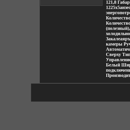
121,8 Габа
1225х5анзе
энергопотр
Количество
Количество
(полезный)
холодильно
Закалеаяръ
камеры Ру
Автоматиче
Сверху Тип
Управление
Белый Шир
подключени
Производ