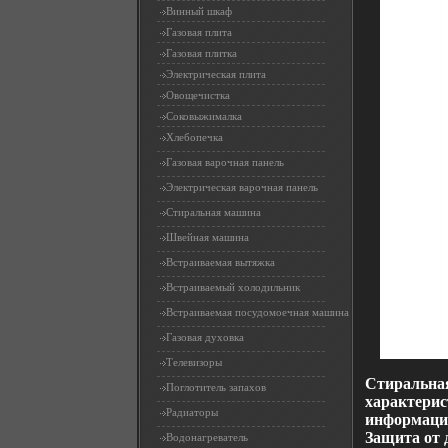
Винный шкаф
Газовая плита
Газовая плитка
Электрическая плита
Овощечистка
Соковыжималка
Хлебопечка
Газовая варочная панель
Электрическая варочная панель
Стиральная машина
Швейная машина
Встраиваемая вытяжка
Встраиваемый холодильник
Встраиваемая посудомоечная машина
Газовая духовка
Телевизоры
Стиральна
Поглотитель запахов
характерис
Радиаторы
информаци
Защита от 
Водонагреватель