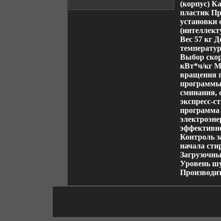
(корпус) К
пластик Пр
установки 
(интеллект
Вес 57 кг 
температур
Выбор скор
кВт*ч/кг М
вращения п
программы 
сминания, 
экспресс-с
программа 
электроэне
эффективно
Контроль з
начала стир
Загрузочны
Уровень шум
Производи