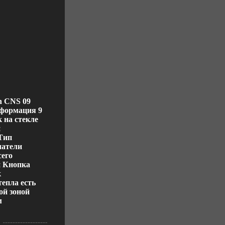
n CNS 09
нформация 9
 на стекле
п
Тип
чатели
сего
й Кнопка
к
епла есть
ой зоной
м