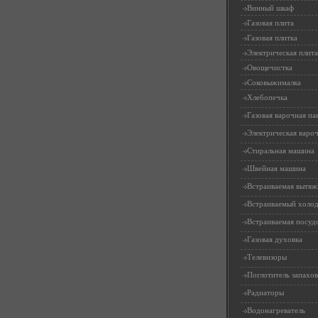
Винный шкаф
Газовая плита
Газовая плитка
Электрическая плита
Овощечистка
Соковыжималка
Хлебопечка
Газовая варочная па
Электрическая вароч
Стиральная машина
Швейная машина
Встраиваемая вытяж
Встраиваемый холо
Встраиваемая посуд
Газовая духовка
Телевизоры
Поглотитель запахов
Радиаторы
Водонагреватель