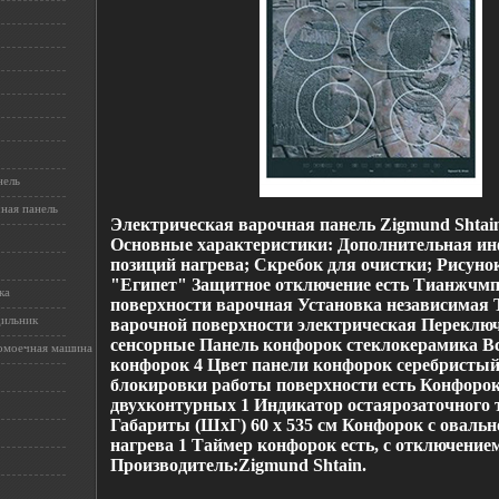
нель
ная панель
Электрическая варочная панель Zigmund Shtai
Основные характеристики: Дополнительная и
позиций нагрева; Скребок для очистки; Рисунок
"Египет" Защитное отключение есть Тианжчм
ка
поверхности варочная Установка независимая 
дильник
варочной поверхности электрическая Переклю
сенсорные Панель конфорок стеклокерамика В
омоечная машина
конфорок 4 Цвет панели конфорок серебристы
блокировки работы поверхности есть Конфоро
двухконтурных 1 Индикатор остаярозаточного т
Габариты (ШхГ) 60 x 535 см Конфорок с овальн
нагрева 1 Таймер конфорок есть, с отключение
Производитель:Zigmund Shtain.