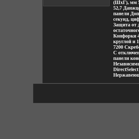
(ШхГ), мм 
52,7 Данжц
панели Доп
секунд, ци
Защита от 
остаточног
Конфорки 4
круглой и 
7200 Скреб
С отключен
панели кон
Независимы
DirectSele
Нержавеющ