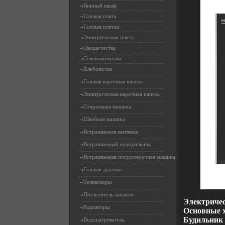
Винный шкаф
Газовая плита
Газовая плитка
Электрическая плита
Овощечистка
Соковыжималка
Хлебопечка
Газовая варочная панель
Электрическая варочная панель
Стиральная машина
Швейная машина
Встраиваемая вытяжка
Встраиваемый холодильник
Встраиваемая посудомоечная машина
Газовая духовка
Телевизоры
Поглотитель запахов
Электричес
Радиаторы
Основные х
Будильник 
Водонагреватель