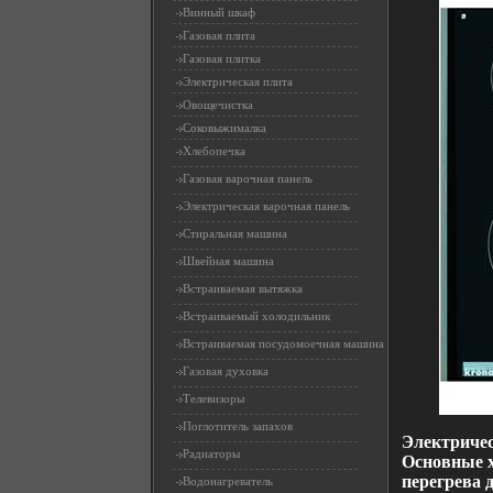
Винный шкаф
Газовая плита
Газовая плитка
Электрическая плита
Овощечистка
Соковыжималка
Хлебопечка
Газовая варочная панель
Электрическая варочная панель
Стиральная машина
Швейная машина
Встраиваемая вытяжка
Встраиваемый холодильник
Встраиваемая посудомоечная машина
Газовая духовка
Телевизоры
Поглотитель запахов
Электричес
Радиаторы
Основные х
перегрева 
Водонагреватель