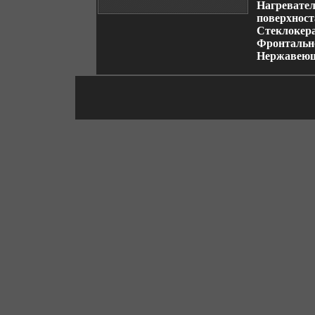
Нагревател
поверхнос
Стеклокер
Фронтальн
Нержавеющ