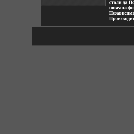
стали да П
повеанжфщ
Независим
Производи