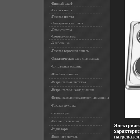
Винный шкаф
Газовая плита
Газовая плитка
Электрическая плита
Овощечистка
Соковыжималка
Хлебопечка
Газовая варочная панель
Электрическая варочная панель
Стиральная машина
Швейная машина
Встраиваемая вытяжка
Встраиваемый холодильник
Встраиваемая посудомоечная машина
Газовая духовка
Телевизоры
Поглотитель запахов
Электричес
Радиаторы
характерис
нагревател
Водонагреватель