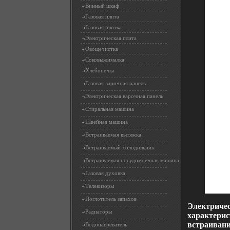
Винный шкаф
Газовая плита
Газовая плитка
Электрическая плита
Овощечистка
Соковыжималка
Хлебопечка
Газовая варочная панель
Электрическая варочная панель
Стиральная машина
Швейная машина
Встраиваемая вытяжка
Встраиваемый холодильник
Встраиваемая посудомоечная машина
Газовая духовка
Телевизоры
Поглотитель запахов
Электричес
Радиаторы
характерис
встраивани
Водонагреватель