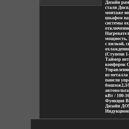
Дизайн ра
стали Дисп
монтаже ин
шкафом па
системы ох
отключение
Нагревате
мощность, 
с вилкой, 
охлаждени
(Ступени 1-
Таймер нет
конфорок 
Управлени
из металла
панели упр
бмшмж2,3/B
автовольтаж
кВт / 100-
Функция Bo
Дизайн ДО
Индукцион