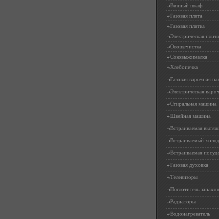
Винный шкаф
Газовая плита
Газовая плитка
Электрическая плита
Овощечистка
Соковыжималка
Хлебопечка
Газовая варочная па
Электрическая вароч
Стиральная машина
Швейная машина
Встраиваемая вытяж
Встраиваемый холо
Встраиваемая посуд
Газовая духовка
Телевизоры
Поглотитель запахов
Радиаторы
Водонагреватель