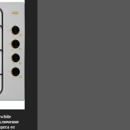
white
ключение
щита от