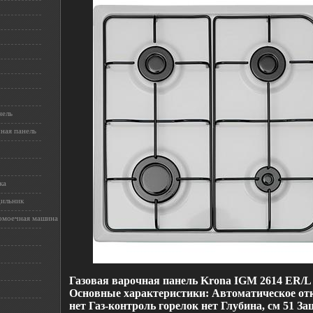
нель
ная панель
ка
дильник
омоечная машина
Газовая варочная панель Krona IGM 2614 ER/L 
Основные характеристики: Автоматическое от
нет Газ-контроль горелок нет Глубина, см 51 За