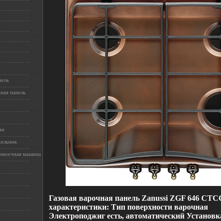
нель
ная панель
ка
дильник
омоечная машина
Газовая варочная панель Zanussi ZGF 646 CT
характеристики: Тип поверхности варочная
Электроподжиг есть, автоматический Установк