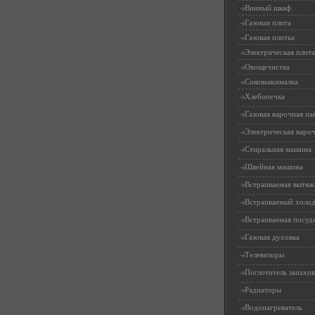
Винный шкаф
Газовая плита
Газовая плитка
Электрическая плита
Овощечистка
Соковыжималка
Хлебопечка
Газовая варочная па
Электрическая вароч
Стиральная машина
Швейная машина
Встраиваемая вытяж
Встраиваемый холо
Встраиваемая посуд
Газовая духовка
Телевизоры
Поглотитель запахов
Радиаторы
Водонагреватель