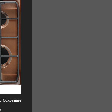
CC Основные
а