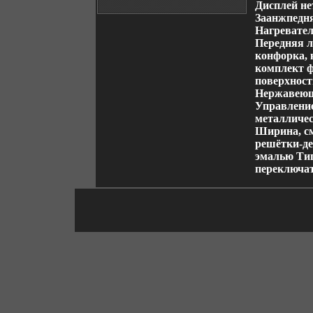
Дисплей не
Заанжпедня
Нагревател
Передняя л
конфорка, 
комплект ф
поверхност
Нержавеющ
Управление
металличе
Ширина, с
решётки-де
эмалью Ти
переключа