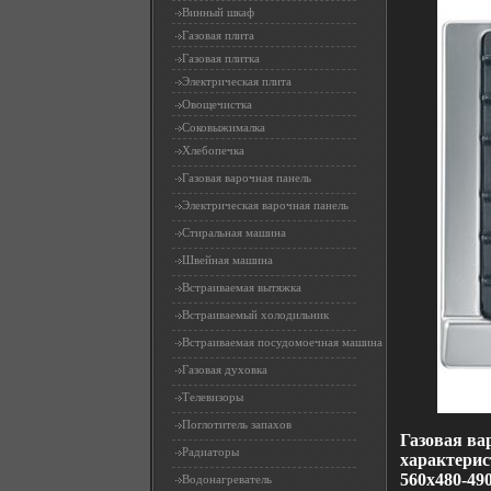
Винный шкаф
Газовая плита
Газовая плитка
Электрическая плита
Овощечистка
Соковыжималка
Хлебопечка
Газовая варочная панель
Электрическая варочная панель
Стиральная машина
Швейная машина
Встраиваемая вытяжка
Встраиваемый холодильник
Встраиваемая посудомоечная машина
Газовая духовка
Телевизоры
Поглотитель запахов
Газовая ва
Радиаторы
характерис
560х480-490
Водонагреватель