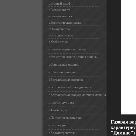
Винный шкаф
Газовая плита
Газовая плитка
Электрическая плита
Овощечистка
Соковыжималка
Хлебопечка
Газовая варочная панель
Электрическая варочная панель
Стиральная машина
Швейная машина
Встраиваемая вытяжка
Встраиваемый холодильник
Встраиваемая посудомоечная машина
Газовая духовка
Телевизоры
Поглотитель запахов
Газовая ва
Радиаторы
характерис
"Домино") 
Водонагреватель