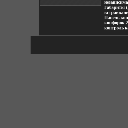
независима
Габариты (
встраивани
Панель кон
конфорок 2
контроль к