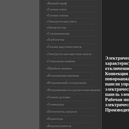
Винный шкаф
Газовая плита
Газовая плитка
Электрическая плита
Овощечистка
Соковыжималка
Хлебопечка
Газовая варочная панель
Электрическая варочная панель
Электриче
Стиральная машина
характерис
отключение
Швейная машина
Конвекция 
Встраиваемая вытяжка
повороанж
Встраиваемый холодильник
панели упр
электричес
Встраиваемая посудомоечная машина
панель эле
Газовая духовка
Рабочая по
электричес
Телевизоры
Производ
Поглотитель запахов
Радиаторы
Водонагреватель