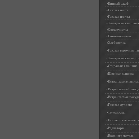
Винный шкаф
Газовая плита
Газовая плитка
Электрическая плита
Овощечистка
Соковыжималка
Хлебопечка
Газовая варочная па
Электрическая вароч
Стиральная машина
Швейная машина
Встраиваемая вытяж
Встраиваемый холо
Встраиваемая посуд
Газовая духовка
Телевизоры
Поглотитель запахов
Радиаторы
Водонагреватель