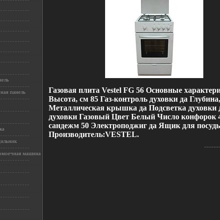
нель
Газовая плита Vestel FG 56 Основные характер
ная панель
Высота, см 85 Газ-контроль духовки да Глубина,
Металлическая крышка да Подсветка духовки 
духовки Газовый Цвет Белый Число конфорок 
сандежм 50 Электроподжиг да Ящик для посуд
ка
Производитель:VESTEL.
дильник
омоечная машина