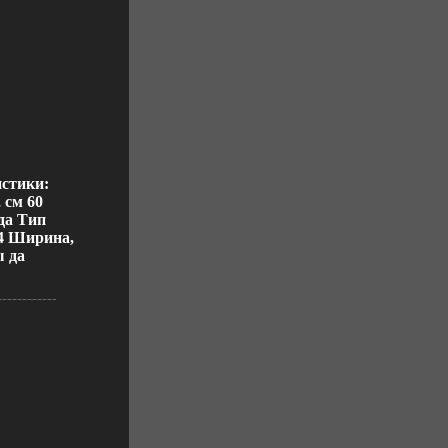
истики:
 см 60
да Тип
4 Ширина,
ы да