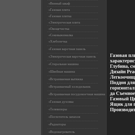
Винный шкаф
Газовая плита
Газовая плитка
Электрическая плита
Овощечистка
Соковыжималка
Хлебопечка
Газовая варочная панель
Газовая п
Электрическая варочная панель
характерис
Стиральная машина
Глубина, с
Дизайн Pra
Швейная машина
Легкоочища
Встраиваемая вытяжка
Поддон для
Встраиваемый холодильник
горизонтал
да Съемное
Встраиваемая посудомоечная машина
Газовый Цв
Газовая духовка
Ящик для п
Производи
Телевизоры
Поглотитель запахов
Радиаторы
Водонагреватель