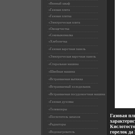
Винный шкаф
Газовая плита
Газовая плитка
Электрическая плита
Овощечистка
Соковыжималка
Хлебопечка
Газовая варочная панель
Электрическая варочная панель
Стиральная машина
Швейная машина
Встраиваемая вытяжка
Встраиваемый холодильник
Встраиваемая посудомоечная машина
Газовая духовка
Телевизоры
Газовая пл
Поглотитель запахов
характерис
Радиаторы
Кислотосто
горелок да
Водонагреватель