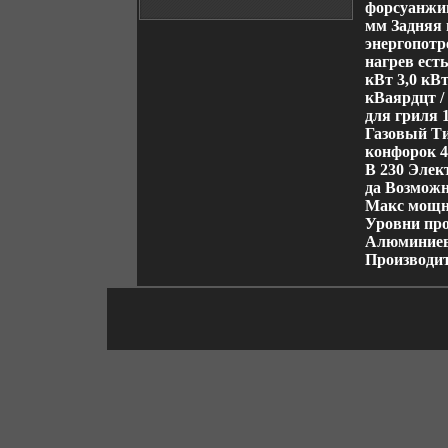
форсуанжим
мм Задняя 
энергопотр
нагрев ест
кВт 3,0 кВ
кВаярдцт /
для гриля 
Газовый Т
конфорок 4
В 230 Элек
да Возможн
Макс мощн
Уровни про
Алюминиев
Производ