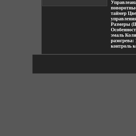
Управлеанж
поворотные
таймер Цве
управления
Размеры (Ш
Особенност
эмаль Коли
разогрева:
контроль 