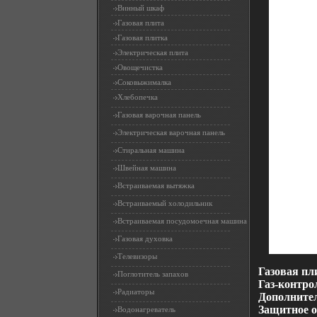
Винный шкаф
Газовая плита
Газовая плитка
Электрическая плита
Овощечистка
Соковыжималка
Хлебопечка
Газовая варочная панель
Электрическая варочная панель
Стиральная машина
Швейная машина
Встраиваемая вытяжка
Встраиваемый холодильник
Встраиваемая посудомоечная машина
Газовая духовка
Телевизоры
Газовая пл
Поглотитель запахов
Газ-контро
Радиаторы
Дополните
Защитное о
Водонагреватель