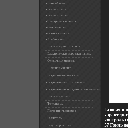
Винный шкаф
Газовая плита
Газовая плитка
Электрическая плита
Овощечистка
Соковыжималка
Хлебопечка
Газовая варочная панель
Электрическая варочная панель
Стиральная машина
Швейная машина
Встраиваемая вытяжка
Встраиваемый холодильник
Встраиваемая посудомоечная машина
Газовая духовка
Телевизоры
Газовая пл
Поглотитель запахов
характерист
Радиаторы
контроль г
57 Гриль д
Водонагреватель