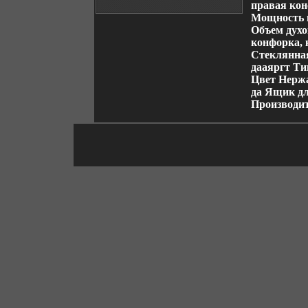
правая кон
Мощность г
Объем духо
конфорка, 
Стеклянна
дааяргт Ти
Цвет Нерж
да Ящик дл
Производи