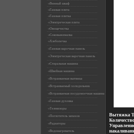
Винный шкаф
Газовая плита
Газовая плитка
Электрическая плита
Овощечистка
Соковыжималка
Хлебопечка
Газовая варочная панель
Электрическая варочная панель
Стиральная машина
Швейная машина
Встраиваемая вытяжка
Встраиваемый холодильник
Встраиваемая посудомоечная машина
Газовая духовка
Телевизоры
Вытяжка T
Поглотитель запахов
Количество
Радиаторы
Управлени
накаливани
Водонагреватель