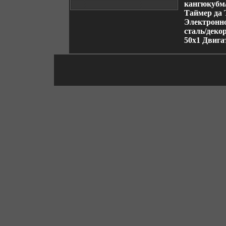
кангюкубм/
Таймер да 
Электронн
сталь/деко
50х1 Двиг