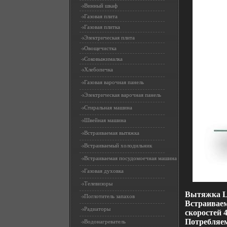
Винный шкаф
Газовая плита
Газовая плитка
Электрическая плита
Овощечистка
Соковыжималка
Хлебопечка
Газовая варочная панель
Электрическая варочная панель
Стиральная машина
Швейная машина
Встраиваемая вытяжка
Встраиваемый холодильник
Встраиваемая посудомоечная машина
Газовая духовка
Телевизоры
Вытяжка Le
Поглотитель запахов
Встраиваем
Радиаторы
скоростей 
Потребляем
Водонагреватель