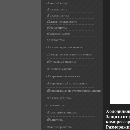
Винный шкаф
Газовая плита
Газовая плитка
Электрическая плита
Овощечистка
Соковыжималка
Хлебопечка
Газовая варочная панель
Электрическая варочная панель
Стиральная машина
Швейная машина
Встраиваемая вытяжка
Встраиваемый холодильник
Встраиваемая посудомоечная машина
Газовая духовка
Телевизоры
Холодильн
Поглотитель запахов
Защита от 
Радиаторы
компрессор
Разморажи
Водонагреватель