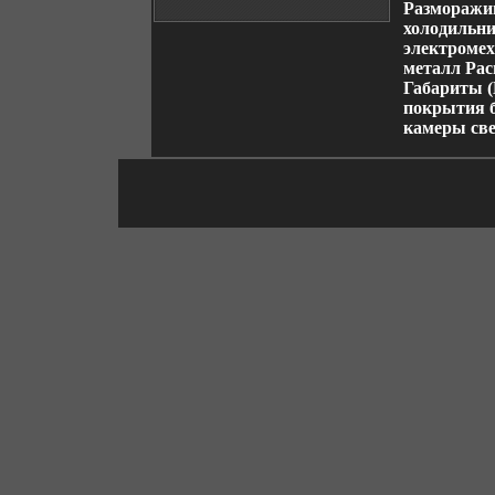
Разморажи
холодильни
электромех
металл Рас
Габариты (
покрытия б
камеры св