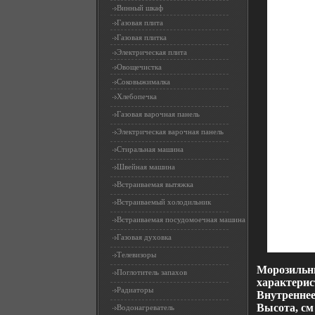
Винный шкаф
Газовая плита
Газовая плитка
Электрическая плита
Овощечистка
Соковыжималка
Хлебопечка
Газовая варочная панель
Электрическая варочная панель
Стиральная машина
Швейная машина
Встраиваемая вытяжка
Встраиваемый холодильник
Встраиваемая посудомоечная машина
Газовая духовка
Телевизоры
Морозильни
Поглотитель запахов
характерис
Радиаторы
Внутреннее
Высота, см
Водонагреватель