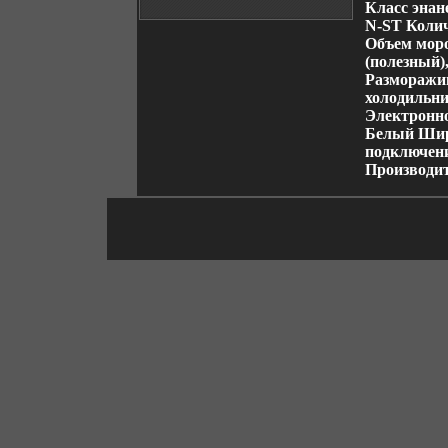
Класс энан
N-ST Колич
Объем моро
(полезный)
Разморажив
холодильн
Электронно
Белый Шири
подключени
Производ