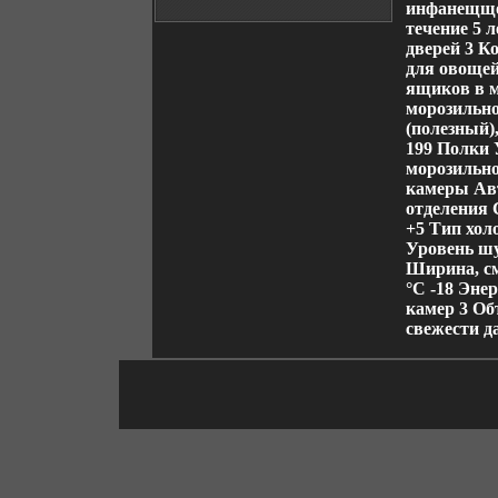
инфанещщо
течение 5 
дверей 3 К
для овощей
ящиков в м
морозильно
(полезный)
199 Полки 
морозильн
камеры Ав
отделения 
+5 Тип хол
Уровень шу
Ширина, см
°C -18 Эне
камер 3 Об
свежести д