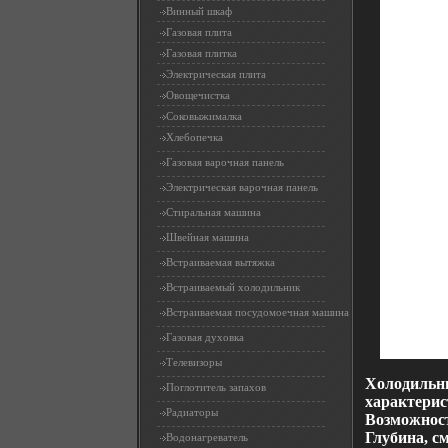
Винный шкаф
Газовая плита
Газовая плитка
Электрическая плита
Овощечистка
Соковыжималка
Хлебопечка
Газовая варочная панель
Электрическая варочная панель
Стиральная машина
Швейная машина
Встраиваемая вытяжка
Встраиваемый холодильник
Встраиваемая посудомоечная машина
Газовая духовка
Телевизоры
Холодильн
Поглотитель запахов
характерис
Радиаторы
Возможност
Глубина, с
Водонагреватель