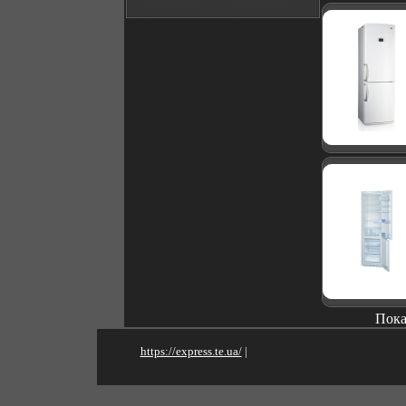
Пока
https://express.te.ua/
|