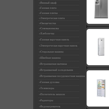
Винный шкаф
Газовая плита
Газовая плитка
Электрическая плита
Овощечистка
Соковыжималка
Хлебопечка
Газовая варочная панель
Электрическая варочная панель
Стиральная машина
Швейная машина
Встраиваемая вытяжка
Встраиваемый холодильник
Встраиваемая посудомоечная машина
Газовая духовка
Телевизоры
Поглотитель запахов
Радиаторы
Водонагреватель