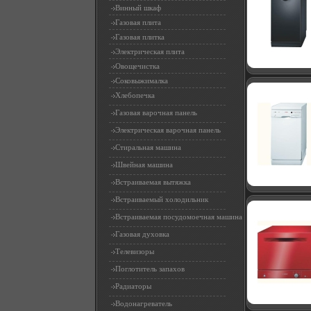
Винный шкаф
Газовая плита
Газовая плитка
Электрическая плита
Овощечистка
Соковыжималка
Хлебопечка
Газовая варочная панель
Электрическая варочная панель
Стиральная машина
Швейная машина
Встраиваемая вытяжка
Встраиваемый холодильник
Встраиваемая посудомоечная машина
Газовая духовка
Телевизоры
Поглотитель запахов
Радиаторы
Водонагреватель