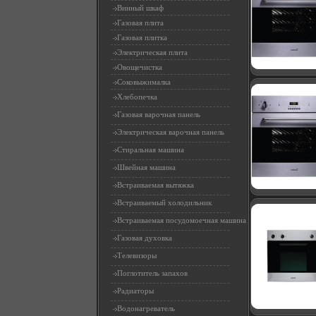
Винный шкаф
Газовая плита
Газовая плитка
Электрическая плита
Овощечистка
Соковыжималка
Хлебопечка
Газовая варочная панель
Электрическая варочная панель
Стиральная машина
Швейная машина
Встраиваемая вытяжка
Встраиваемый холодильник
Встраиваемая посудомоечная машина
Газовая духовка
Телевизоры
Поглотитель запахов
Радиаторы
Водонагреватель